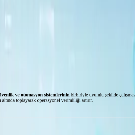
li ve verimli bir yapıda birleştirin.
üvenlik ve otomasyon sistemlerinin
birbiriyle uyumlu şekilde çalışmas
 altında toplayarak operasyonel verimliliği artırır.