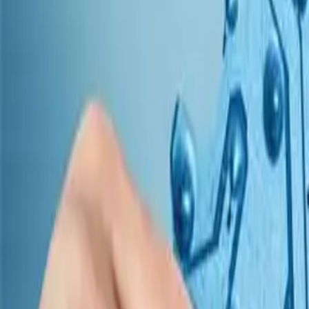
Bilimser Bilişim Teknolojileri Sanayi ve Ticaret Limited Şirketi, İzmir
Hızlı Bağlantılar
Anasayfa
Çözümlerimiz
Hizmetlerimiz
Markalarımız
Hakkımızda
İletişim
İletişim
1370 Sk. No:42 Yalay İş Merkezi D:206-204-202 Montrö - İzmi
232 441 59 49
info@bilimser.com.tr